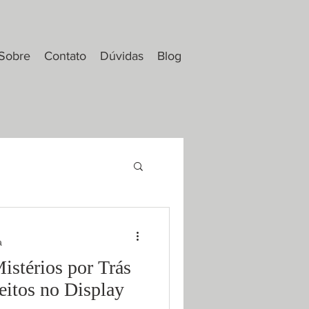
Sobre
Contato
Dúvidas
Blog
a
stérios por Trás
eitos no Display